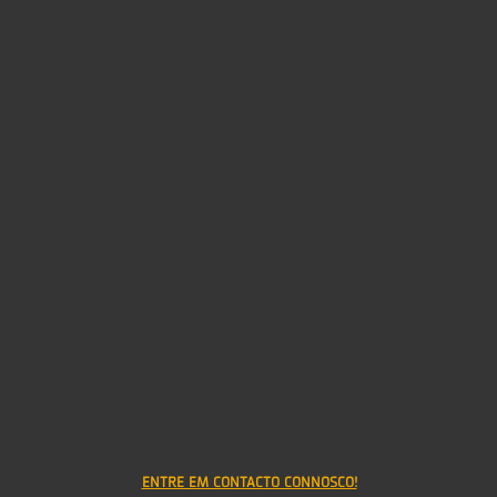
Read more publications at Calaméo
ENTRE EM CONTACTO CONNOSCO!