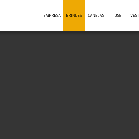
EMPRESA
BRINDES
CANECAS
USB
VES
7 Pessoal Final