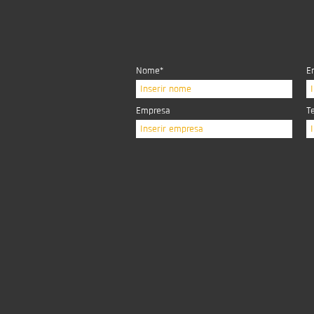
Nome*
E
Inserir nome
Empresa
T
Inserir empresa