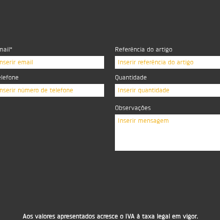
mail*
Referência do artigo
Inserir email
Inserir referência do artigo
elefone
Quantidade
Inserir número de telefone
Inserir quantidade
Observações
Inserir mensagem
Aos valores apresentados acresce o IVA à taxa legal em vigor.