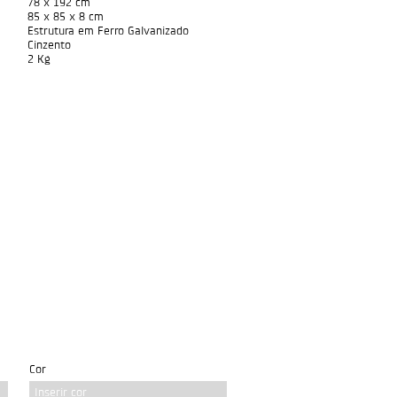
78 x 192 cm
85 x 85 x 8 cm
Estrutura em Ferro Galvanizado
Cinzento
2 Kg
Cor
Inserir cor