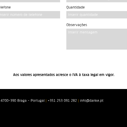
elefone
Quantidade
Inserir número de telefone
Inserir quantidade
Observações
Inserir mensagem
Aos valores apresentados acresce o IVA à taxa legal em vigor.
. 4700-390 Braga - Portugal
|
+351 253 091 282
|
info@danke.pt