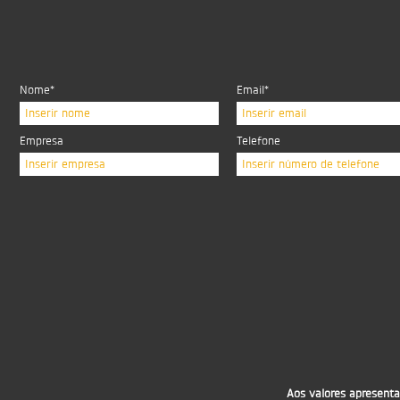
Nome*
Email*
Inserir nome
Inserir email
Empresa
Telefone
Inserir empresa
Inserir número de telefone
Aos valores apresenta