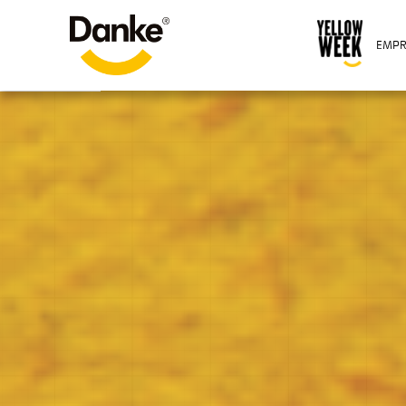
<
>
EMPR
2 - 2